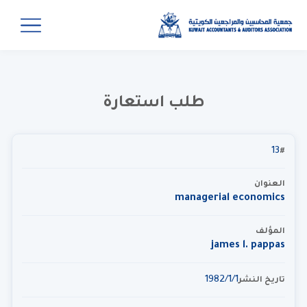
طلب استعارة
13
#
العنوان
managerial economics
المؤلف
james l. pappas
1‏‏/1‏‏/1982
تاريخ النشر