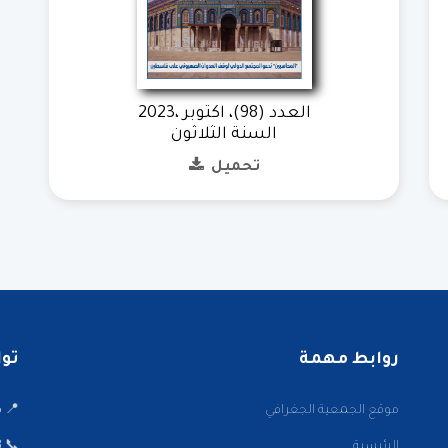
العدد (98)، اكتوبر ،2023
السنة الثلاثون
تحميل
روابط مهمة
تواصل
موقع الجمعية الجغرافي
📍 ميدا
الرئيسية
📞 22001002/3