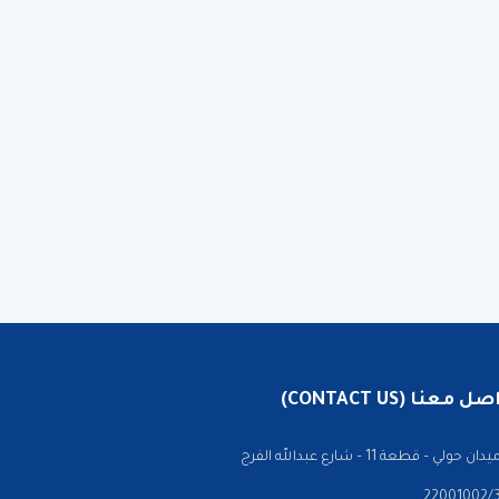
 معنا (CONTACT US)
ن حولي – قطعة 11 – شارع عبدالله الفرج