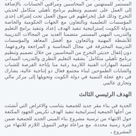
المستمر للممتهنين من المحاسبين ومراقبي الحسابات. بالإضافة
إلى العمل على تصميم وتنظيم برنامج تأهيلي متكامل لحديثي
التخرج وذلك قبل إنخراطهم في سوق العمل تحت إشراف إحدى
المؤسسات التعليمية وبالتعاون مع الجهات الحكومية والخاصة
بدولة الكويت إستراتيجية تنفيذ الهدف إعداد وتنفيذ برامج التعليم
والتدريب المهني المستمر متضمنا العديد من المجالات التدريبية
للأنشطة المهنية وبالتعاون مع أفضل المعاهد والمؤسسات
التدريبية المحترفة في مجال المحاسبة و المراجعة وفروعهما.
دون إغفال حديثي التخرج من المحاسبين من خلال تصميم وتنظيم
برنامج تأهيلي متكامل ً بشقيه التعليم النظري والتدريب الميداني
لتنمية المهارات الفنية اللازمة رغبة منا بإتاحة الفرصة للشباب
والشابات الطموحين لبناء مجتمع فعال ذو إنتاجية عالية، يشارك
في دفع عجلة التنمية في دولة الكويت وتحويلها إلى مركز مالي
وتجاري عالمي
الهدف الرئيسي الثالث
الجدية في بناء مقر جديد للجمعية يتناسب والاغراض التي أنشئت
من أجلها الجمعية إستراتيجية تنفيذ الهدف تكريس الجهود المكثفة
حول الانتهاء من ترسية
مشروع بناء المبنى الجديد للجمعية ضمن
فترة زمنية محددة، مع مراعاة توفير التمويل اللازم للانتهاء من
.
المشروع