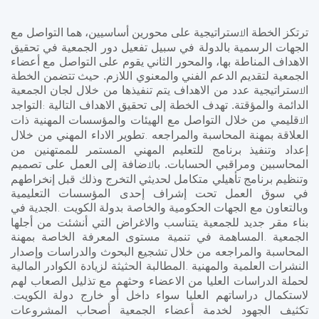
ترتكز الخطة ا
ستراتيجية على محورين أساسيين، هما التواصل مع
لا
الجهات الرسمية بالدولة في سبيل تفعيل دور الجمعية في تحقيق
الاهداف المناطة بها، والمحور الثاني يقوم على التواصل مع أعضاء
الجمعية لتقديم الدعم الفني والمعنوي اللازم. حيث تتضمن الخطة
ا
ستراتيجية عدد
من الاهداف يتم تنفيذها من خلال لجان الجمعية
لا
الدائمة والمؤقتة. تهدف الخطة إلى تحقيق الاهداف التالية
التواجد
:
ا
قليمي من خلال التواصل مع الهيئات والمؤسسات المهنية ذات
لا
العلاقة بمهنة المحاسبة والمراجعه
تطوير الاداء المهني من خلال
.
إعداد وتنفيذ برنامج للتعليم المهني المستمر للممتهنين من
المحاسبين ومراقبي الحسابات. با
ضافة إلى العمل على تصميم
لا
وتنظيم برنامج تأهيلي متكامل لحديثي التخرج وذلك قبل إنخراطهم
في سوق العمل تحت إشراف إحدى المؤسسات التعليمية
وبالتعاون مع الجهات الحكومية والخاصة بدولة الكويت
الجدية في
.
بناء مقر جديد للجمعية يتناسب والاغراض التي أنشئت من أجلها
الجمعية
المساهمة في تنمية مستوى المعرفة الخاصة بمهنة
.
المحاسبة والمراجعه من خلال تشجيع البحوث والدراسات وإصدار
النشرات العلمية والمهنية
المطالبة الحثيثة لزيادة الكوادر المالية
.
لحملة الدراسات العليا من الاعضاء وحثهم مع تذليل الصعاب لهم
لاستكمال
دراساتهم العليا سواء داخل أو خارج دولة الكويت
.
تكثيف الجهود لخدمة أعضاء الجمعية أصحاب المشروعات