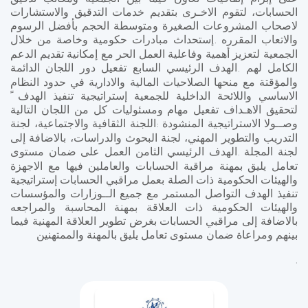
الحسابات، لتقوم الاخـرى بتقديم خدمات التدقيق والاستشارات
لاصحاب المشروعات الصغيرة ومتوسطة الحجم بأفضل الرسوم
والاتعاب المقرره
إستحداث مبادرات حكومية وخاصة من خلال
.
الجمعية لتعزيز أهمية وفاعلية العمل الحر مع إمكانية تقديم الدعم
الكامل لهم
الهدف الرئيسي السابع تفعيل دور اللجان الدائمة
.
والمؤقتة مع منحها الصلاحيات المالية والادارية في حدود النظام
الاساسي واللائحة الداخلية للجمعية إستراتيجية تنفيذ الهدف ً
لتحقيق الاهـداف تفعيل مهام ومسئوليات كل من اللجان التالية
وصــولا الاستراتيجية المنشودة
اللجنة الثقافية والاجتماعية، لجنة
:
التدريب والتطوير المهني، لجنة البحوث والدراسات، بالاضافة إلى
لجنة المجلة
الهدف الرئيسي الثامن العمل على ضمان مستوى
.
تعامل يليق بمهنة مراقبة الحسابات والعاملين فيها مع الاجهزة
والهيئات الحكومية ذات الصلة بعمل مراقبي الحسابات إستراتيجية
تنفيذ الهدف التواصل المستمر مع جميع الــوزارات والمؤسسات
والهيئات الحكومية ذات العلاقة بمهنة المحاسبة والمراجعه
بالاضافة إلى مراقبي الحسابات بغرض تطوير العلاقة المهنية فيما
بينهم ومراعاة ضمان مستوى تعامل يليق بالمهنة والممتهنين
.