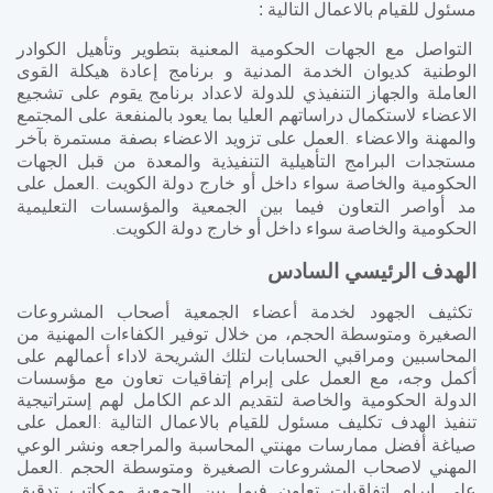
مسئول للقيام بالاعمال التالية :
التواصل مع الجهات الحكومية المعنية بتطوير وتأهيل الكوادر
الوطنية كديوان الخدمة المدنية و برنامج إعادة هيكلة القوى
العاملة والجهاز التنفيذي للدولة لاعداد برنامج يقوم على تشجيع
الاعضاء
لاستكمال دراساتهم العليا بما يعود بالمنفعة على المجتمع
والمهنة والاعضاء
العمل على تزويد الاعضاء بصفة مستمرة بآخر
.
مستجدات البرامج التأهيلية التنفيذية والمعدة من قبل الجهات
الحكومية والخاصة سواء داخل أو خارج دولة الكويت
العمل على
.
مد أواصر التعاون فيما بين الجمعية والمؤسسات التعليمية
الحكومية والخاصة سواء داخل أو خارج دولة الكويت
.
الهدف الرئيسي السادس
تكثيف الجهود لخدمة أعضاء الجمعية أصحاب المشروعات
الصغيرة ومتوسطة الحجم، من خلال توفير الكفاءات المهنية من
المحاسبين ومراقبي الحسابات لتلك الشريحة لاداء أعمالهم على
أكمل وجه، مع العمل على إبرام إتفاقيات تعاون مع مؤسسات
الدولة الحكومية والخاصة لتقديم الدعم الكامل لهم إستراتيجية
تنفيذ الهدف تكليف مسئول للقيام بالاعمال التالية
العمل على
:
صياغة أفضل ممارسات مهنتي المحاسبة والمراجعه ونشر الوعي
المهني لاصحاب المشروعات الصغيرة ومتوسطة الحجم
العمل
.
على إبرام إتفاقيات تعاون فيما بين الجمعية ومكاتب تدقيق