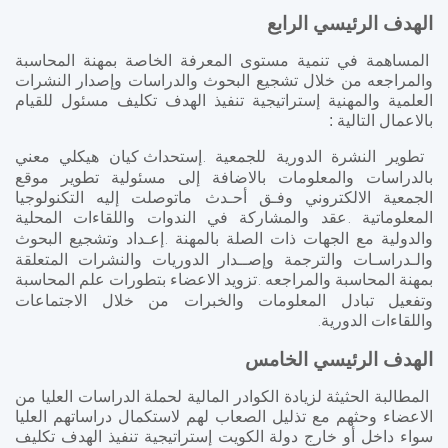
الهدف الرئيسي الرابع
المساهمة في تنمية مستوى المعرفة الخاصة بمهنة المحاسبة
والمراجعه من خلال تشجيع البحوث والدراسات وإصدار النشرات
العلمية والمهنية إستراتيجية تنفيذ الهدف تكليف مسئول للقيام
بالاعمال التالية :
تطوير النشرة الدورية للجمعية
إستحداث كيان هيكلي معني
.
بالدراسات والمعلومات بالاضافة إلى مسئولية تطوير موقع
الجمعية الالكتروني وفـق أحـدث ماتوصلت إليه التكنولوجيا
المعلوماتية
عقد والمشاركة في الندوات واللقاءات المحلية
.
والدولية مع الجهات ذات الصلة بالمهنة
إعـداد وتشجيع البحوث
.
والـدراسـات والترجمة وإصــدار الدوريات والنشرات المتعلقة
بمهنة المحاسبة والمراجعه
تزويد الاعضاء بتطورات علم المحاسبة
.
وتفعيل تبادل المعلومات والخبرات من خلال الاجتماعات
واللقاءات الدورية
.
الهدف الرئيسي الخامس
المطالبة الحثيثة لزيادة الكوادر المالية لحملة الدراسات العليا من
الاعضاء وحثهم مع تذليل الصعاب لهم لاستكمال دراساتهم العليا
سواء داخل أو خارج دولة الكويت إستراتيجية تنفيذ الهدف تكليف