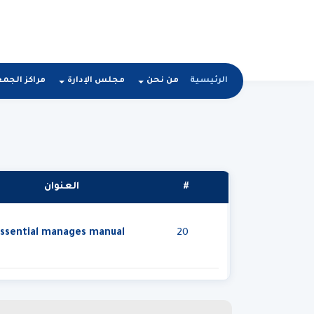
الرئيسية
من نحن
مجلس الإدارة
مراكز الجم
#
العنوان
essential manages manual
20