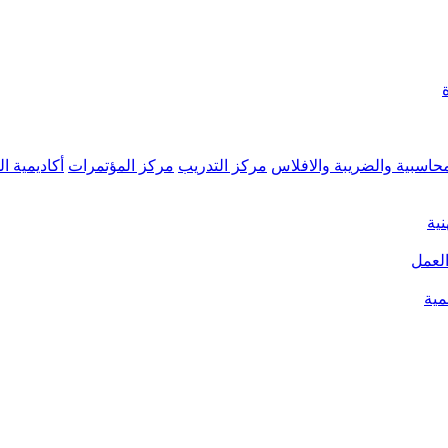
محاسبية والضريبة والافلاس
مركز التدريب
مركز المؤتمرات
أكاديمية ا
نية
العمل
مية