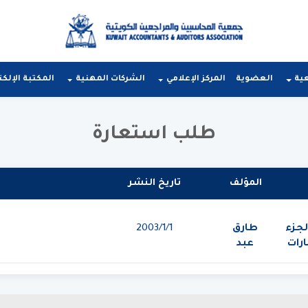
عية
العضوية
المركز الإعلامي
الشركات المهنية
المكتبة الإلكت
طلب استعارة
المؤلف
تاريخ النشر
لجزء
طارق
1‏‏/1‏‏/2003
رات
عبد
العال
حماد