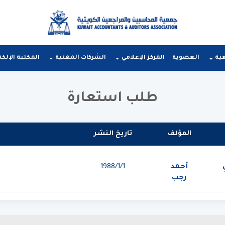
عية
العضوية
المركز الإعلامي
الشركات المهنية
المكتبة الإلكت
طلب استعارة
المؤلف
تاريخ النشر
أحمد
1‏‏/1‏‏/1988
رجب
عبد
العال