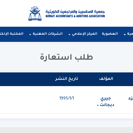
عية
العضوية
المركز الإعلامي
الشركات المهنية
المكتبة الإلكت
طلب استعارة
المؤلف
تاريخ النشر
زء
جيري
1‏‏/1‏‏/1995
ديجانت ،
دونالد
كيسو