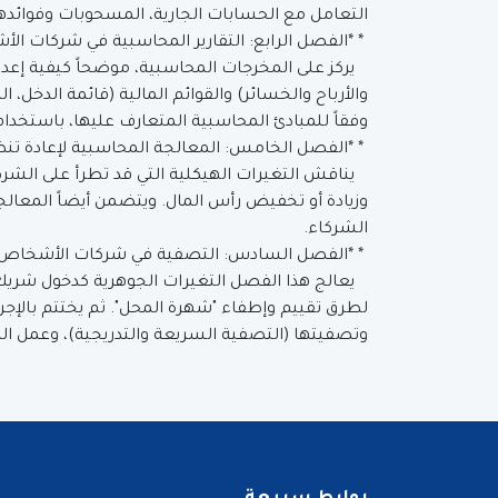
التعامل مع الحسابات الجارية، المسحوبات وفوائده
* *الفصل الرابع: التقارير المحاسبية في شركات ال
يركز على المخرجات المحاسبية، موضحاً كيفية إعداد
والأرباح والخسائر) والقوائم المالية (قائمة الدخل، ا
وفقاً للمبادئ المحاسبية المتعارف عليها، باستخدام
* *الفصل الخامس: المعالجة المحاسبية لإعادة ت
يناقش التغيرات الهيكلية التي قد تطرأ على الشركة
وزيادة أو تخفيض رأس المال. ويتضمن أيضاً المعال
الشركاء.
* *الفصل السادس: التصفية في شركات الأشخاص*
يعالج هذا الفصل التغيرات الجوهرية كدخول شري
لطرق تقييم وإطفاء "شهرة المحل". ثم يختتم بالإجر
وتصفيتها (التصفية السريعة والتدريجية)، وعمل ال