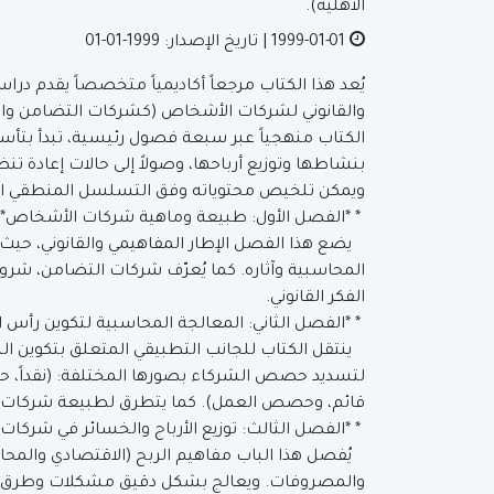
الأهلية).
1999-01-01
| تاريخ الإصدار: 1999-01-01
يُعد هذا الكتاب مرجعاً أكاديمياً متخصصاً يقدم در
والقانوني لشركات الأشخاص (كشركات التضامن و
الكتاب منهجياً عبر سبعة فصول رئيسية، تبدأ بتأس
بنشاطها وتوزيع أرباحها، وصولاً إلى حالات إعادة ت
ويمكن تلخيص محتوياته وفق التسلسل المنطقي الآ
* *الفصل الأول: طبيعة وماهية شركات الأشخاص*
يضع هذا الفصل الإطار المفاهيمي والقانوني، حيث
المحاسبية وآثاره. كما يُعرّف شركات التضامن، شر
الفكر القانوني.
* *الفصل الثاني: المعالجة المحاسبية لتكوين رأس
ينتقل الكتاب للجانب التطبيقي المتعلق بتكوين ا
لتسديد حصص الشركاء بصورها المختلفة: (نقداً، ح
قائم، وحصص العمل). كما يتطرق لطبيعة شركات 
* *الفصل الثالث: توزيع الأرباح والخسائر في شركا
يُفصل هذا الباب مفاهيم الربح (الاقتصادي والمحا
والمصروفات. ويعالج بشكل دقيق مشكلات وطرق توزي