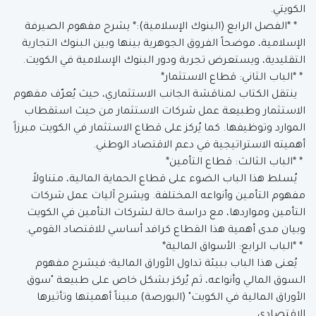
الكويتي.
* *الفصل الرابع (البنوك الإسلامية):* يشرح مفهوم الصيرفة
الإسلامية، موضحاً الفروق الجوهرية بينها وبين البنوك التجارية
التقليدية، ويستعرض تجربة ودور البنوك الإسلامية في الكويت.
* *الباب الثاني: قطاع الاستثمار*
ينتقل الكتاب لمناقشة الجانب الاستثماري، حيث يُعرّف مفهوم
الاستثمار وطبيعة عمل شركات الاستثمار من حيث استقطاب
الموارد وتوظيفها. كما يُركز على قطاع الاستثمار في الكويت مبرزاً
أهميته الاستراتيجية في دعم الاقتصاد الوطني.
* *الباب الثالث: قطاع التأمين*
يُسلط هذا الباب الضوء على قطاع الحماية المالية، متناولاً
مفهوم التأمين وأنواعه المختلفة. ويشرح آليات عمل شركات
التأمين ومواردها، مع دراسة حالة لشركات التأمين في الكويت
وبيان مدى أهمية هذا القطاع كرافد أساسي للاقتصاد القومي.
* *الباب الرابع: الأسواق المالية*
يُعنى هذا الباب ببيئة تداول الأوراق المالية؛ فيشرح مفهوم
السوق المالي وأنواعه، ثم يُركز بشكل خاص على طبيعة "سوق
الأوراق المالية في الكويت" (البورصة) مبيناً أهميتها وتأثيرها
الاقتصادي.