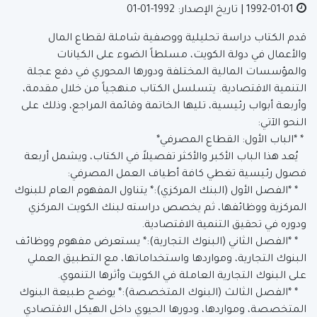
1992-01-01
| تاريخ الإصدار: 1992-01-01
قدم الكتاب دراسة تحليلية ووصفية شاملة لقطاع المال
والأعمال في دولة الكويت، مسلطاً الضوء على الكيانات
والمؤسسات المالية المختلفة ودورها المحوري في دفع عجلة
التنمية الاقتصادية. يتسلسل الكتاب منهجياً من خلال مقدمة،
وأربعة أبواب رئيسية، تليها الخاتمة وقائمة المراجع، وذلك على
النحو الآتي:
* *الباب الأول: القطاع المصرفي*
يُعد هذا الباب الأكبر والأكثر تفصيلاً في الكتاب، ويشمل أربعة
فصول رئيسية تغطي كافة أطياف العمل المصرفي:
* *الفصل الأول (البنك المركزي):* يتناول المفهوم العام للبنوك
المركزية ووظائفها، ثم يخصص دراسته لبنك الكويت المركزي
ودوره في تحقيق التنمية الاقتصادية.
* *الفصل الثاني (البنوك التجارية):* يستعرض مفهوم ووظائف
البنوك التجارية، ومواردها واستخداماتها، مع التطبيق العملي
على البنوك التجارية العاملة في الكويت وأثرها التنموي.
* *الفصل الثالث (البنوك المتخصصة):* يوضح طبيعة البنوك
المتخصصة، ومواردها، ودورها الحيوي داخل الهيكل الاقتصادي