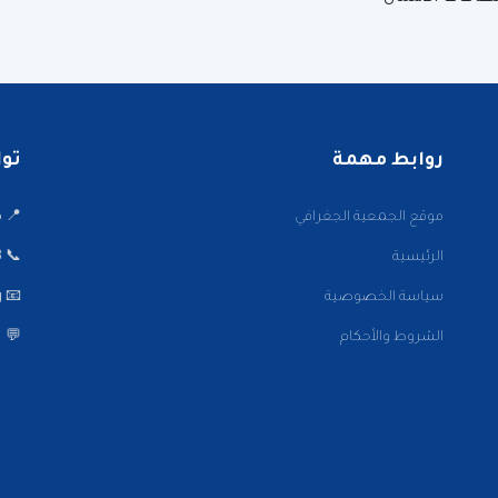
روابط مهمة
تواصل
موقع الجمعية الجغرافي
📍 ميدا
الرئيسية
📞 22001002/3
سياسة الخصوصية
📧 info@kwaaa.org
الشروط والأحكام
💬