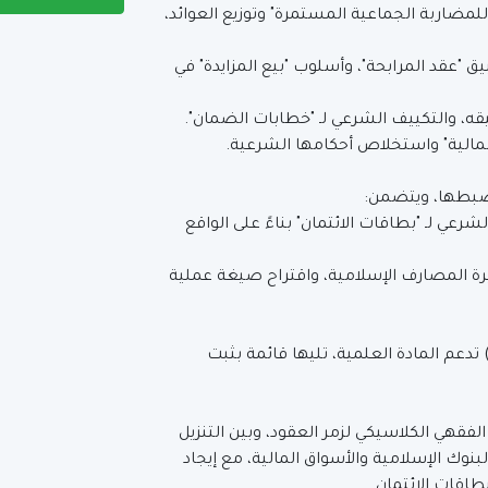
للمضاربة الجماعية المستمرة" وتوزيع العوائد،
ق "عقد المرابحة"، وأسلوب "بيع المزايدة" في
قه، والتكييف الشرعي لـ "خطابات الضمان".
 المالية" واستخلاص أحكامها الشرعية.
 ضبطها، ويتضمن:
رعي لـ "بطاقات الائتمان" بناءً على الواقع
ة المصارف الإسلامية، واقتراح صيغة عملية
لث) تدعم المادة العلمية، تليها قائمة بثبت
لفقهي الكلاسيكي لزمر العقود، وبين التنزيل
نوك الإسلامية والأسواق المالية، مع إيجاد
طاقات الائتمان