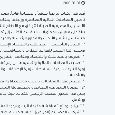
1900-01-01
يُعد هذا الكتاب مرجعاً فقهياً واقتصادياً هاماً، ي
تأصيل المعاملات المالية المعاصرة وربطها بمقاصد 
الأساليب المصرفية الحديثة لتتوافق مع الأحكام الش
بناءً على فهرس المحتويات، لا ينقسم الكتاب إلى 
متسلسل يشمل الأبحاث والمحاور الرئيسية والفرعية 
*1. المدخل التأسيسي: المعاملات والاقتصاد الإسلامي*
يؤسس هذا القسم للقواعد النظرية والمفاهيمية، 
* التعريف بالمعاملات والاقتصاد ومقاصد التشريع،
* تصنيف المعاملات المالية وتقسيمها إلى زمر ف
زمرة التبرعات، زمرة الإسقاطات، زمرة الإطلاقات وال
والتأمينات.
* تقسيم عقود المعاملات بحسب موضوعها والتعري
*2. القضايا المصرفية المعاصرة وتطبيقاتها الشرعية*
يمثل هذا المحور العصب الرئيسي للكتاب، حيث يناقش
ويشمل:
* *الربا والودائع:* مناقشة حقيقة الربا، والردود الفق
* *شركات المضاربة (القراض):* دراسة مستفيضة ل