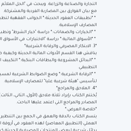
التجارة والصناعة والزراعة. ويبحث في "الحل الملائم 
مع بيان الفوارق بين المضاربة الفردية والمشتركة.
* *تطبيقات العقود الحديثة:* الجوانب الفقهية لتطبي
المصارف الإسلامية.
* *الخيارات والضمانات:* دراسة "خيار الشرط" وتطبي
* *الأسواق المالية:* دراسة "الاختيارات في الأسواق
*3. الابتكار المصرفي والرقابة الشرعية*
يناقش هذا القسم الأدوات المالية الحديثة وكيفية
* *البدائل المشروعة والبطاقات البنكية:* التكييف الش
التطبيقي.
* *الرقابة الشرعية:* وضع الضوابط الشرعية لمسير
لتأسيس "هيئة شرعية عليا" للمصارف الإسلامية.
*4. الملاحق والمراجع*
يُختتم الكتاب بإيراد ثلاثة ملاحق (الأول، الثاني، الثا
المصادر والمراجع التي اعتمد عليها الباحث.
*خلاصة العرض:*
يتسم الكتاب بالدقة والعمق في الجمع بين التنظير ا
العملي (التطبيق المعاصر) لهذه العقود في أروقة الب
بدائل شرعية لبعض المنتجات المصرفية الحديثة كب