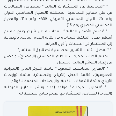
* *عمليات التصفية:* المعالجة المحاسبية لتصفية الصندوق.
* *المحاسبة عن الاستثمارات المالية:* يستعرض المعالجات
في ظل معايير المحاسبة المختلفة (المعيار المحاسبي الدولي
رقم 25، البيان المحاسبي الأمريكي FASB رقم 115، والمعيار
المحاسبي المصري رقم 16).
* *تقييم الأصول المالية:* المحاسبة عن شراء وبيع وتقييم
أسهم حقوق الملكية للمتاجرة في نهاية الفترة المالية، بالإضافة
إلى الاستثمار في السندات وأذون الخزانة.
* *الفصل الثالث: التقارير المحاسبية لصناديق الاستثمار*
يختتم الكتاب بمخرجات النظام المحاسبي (الإفصاح)، ويفصل
في إعداد القوائم المالية، وتشمل:
* *التقارير المحاسبية السنوية:* قائمة المركز المالي (الميزانية
العمومية)، قائمة الدخل (الأرباح والخسائر)، قائمة توزيعات
الأرباح، قائمة التدفقات النقدية، والإيضاحات المتممة للقوائم.
* *التقارير المرحلية:* قواعد إعداد ونشر التقارير المرحلية
(الفترية) لصناديق الاستثمار مع تقديم نماذج ملخصة له