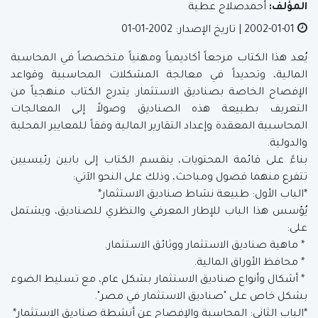
المؤلف:
أحمدصلاح عطية
2002-01-01
| تاريخ الإصدار: 2002-01-01
يُعد هذا الكتاب مرجعاً أكاديمياً ومهنياً متخصصاً في المحاسبة
المالية، وتحديداً في معالجة المشكلات المحاسبية وقواعد
الإفصاح الخاصة بصناديق الاستثمار. يتدرج الكتاب منهجياً من
التعريف بطبيعة هذه الصناديق وصولاً إلى المعالجات
المحاسبية المعقدة وإعداد التقارير المالية وفقاً للمعايير المحلية
والدولية.
بناءً على قائمة المحتويات، ينقسم الكتاب إلى بابين رئيسيين
تتفرع منهما فصول ومباحث، وذلك على النحو الآتي:
*الباب الأول: طبيعة نشاط صناديق الاستثمار*
يُؤسس هذا الباب للإطار المعرفي والنظري للصناديق، ويشتمل
على:
* ماهية صناديق الاستثمار ووثائق الاستثمار.
* محافظ الأوراق المالية.
* أشكال وأنواع صناديق الاستثمار بشكل عام، مع تسليط الضوء
بشكل خاص على "صناديق الاستثمار في مصر".
*الباب الثاني: المحاسبة والإفصاح عن أنشطة صناديق الاستثمار*