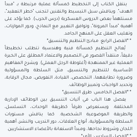
ينتقل الكتاب إلى التخطيط كمسألة عملية مرتبطة بـ "مبدأ
الهدف". ويناقش سبل التبسيط والتقنين لتجنب "خطر التعقيد"،
مستلهماً بعض الدروس العسكرية (درس الحرب). كما يؤكد على
أهمية "مبدأ المرونة"، وتوافق التغيير مع النماذج، ودور الموازنات،
وتغليب العقل على المنهج الجامد.
* *الفصل الرابع: مبادئ التنظيم والتنسيق*
يُعالج التنظيم كمسألة فنية وهندسية تتطلب تخطيطاً
دقيقاً، منتقداً القصور في التصميم والاعتماد المطلق على الخبرة
العملية غير الممنهجة (أغلوطة الرجل العملي). ويشرح المفاهيم
الأساسية للتنظيم والتنسيق، مثل السلطة والمسؤولية
وضرورة تطابقهما، التخصص، القيادة، التفويض، مجال الرقابة،
وتحديد الواجبات وتمييز الوظائف.
* *الفصل الخامس: طرق التنسيق*
يفصل هذا الباب في آليات التنسيق بين الوظائف الإدارية
المختلفة. ويستعرض طرقاً كطريقة الوحدات، التسلسل،
والطريقة الموضوعية الشخصية. كما يناقش مستويات
السلطة والمسؤولية، أنواع العلاقات، دور التدريب والنشر، أهمية
اللجان وشروط نجاحها، ومبدأ الاستعانة بالأعضاء الاستشاريين.
* *الفصل السادس: الأمر*