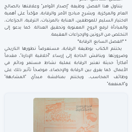
يتناول هذا الفصل وظيفة "إصدار الأوامر" وعلاقتها بالصالح
العام والمركزية. ويشرح مبادئ الأمر والرقابة، مؤكداً على أهمية
الاختيار السليم للموظفين، العناية بالمرتبات، الترقية، الجزاءات،
والمبادأة لرفع الروح المعنوية وتحقيق العدالة. كما يدعو إلى
التخلص من الروتين والإجراءات العقيمة.
* *الفصل السابع: الرقابة*
يختتم الكتاب بوظيفة الرقابة، مستعرضاً تطورها التاريخي
وضرورتها. ويناقش الحاجة إلى إرساء "أخلاقية الإدارة"، مقدماً
أفكاراً حديثة تعتبر الرقابة عملية نشاط مستمر ودائم في
الأعمال. كما يفرق بين الرقابة والإحصاء، موضحاً تأثير ذلك على
وظائف المحاسب، ويختتم بمناقشة مبدأي "المشابهة"
و"المنفعة"