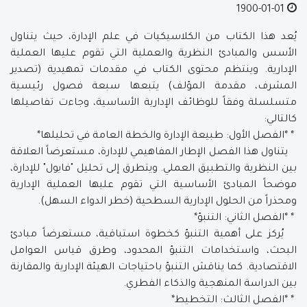
1900-01-01
يُعد هذا الكتاب من الكلاسيكيات في علم الإدارة، حيث يتناول
الأسس والمبادئ النظرية والعملية التي تقوم عليها العملية
الإدارية. وينتظم محتوى الكتاب في مقدمات تمهيدية (تصدير
المشرف، مقدمة المؤلف) يتبعها سبعة فصول رئيسية
متسلسلة وفقاً للوظائف الإدارية الأساسية، وجاءت تفاصيلها
كالتالي:
* *الفصل الأول: طبيعة الإدارة والخطة العامة في تحليلها*
يتناول هذا الفصل الإطار المفاهيمي للإدارة، مستعرضاً العلاقة
بين النظرية والتطبيق العملي. ويتطرق إلى تحليل "فايول" للإدارة،
موضحاً المبادئ الأساسية التي تقوم عليها العملية الإدارية
ومحذراً من الحلول الإدارية السطحية (خطر الدواء السهل).
* *الفصل الثاني: التنبؤ*
يُركز على أهمية التنبؤ كخطوة استباقية، مستعرضاً مبادئ
البحث، واستخدامات التنبؤ المحدود، وطرق قياس العوامل
الاقتصادية. كما يناقش التنبؤ باحتياجات الهيئة الإدارية والمقارنة
بين الدراسة المنهجية والذكاء الفطري.
* *الفصل الثالث: التخطيط*