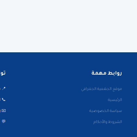
روابط مهمة
تواصل
موقع الجمعية الجغرافي
📍 ميدا
الرئيسية
📞 22001002/3
سياسة الخصوصية
📧 info@kwaaa.org
الشروط والأحكام
💬