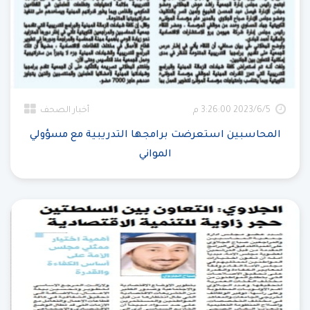
5‏‏/6‏‏/2023 3:26:00 م
أخبار الصحف
المحاسبين استعرضت برامجها التدريبية مع مسؤولي
المواني