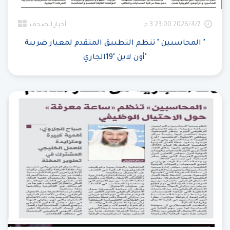
7‏‏/4‏‏/2026 3:23:00 م
أخبار الصحف
" المحاسبين " تنظم التطبيق المتقدم لمعيار ضريبة
"أون لاين "19الجاري