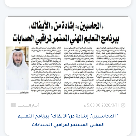
11‏‏/3‏‏/2026 5:03:00 م
أخبار الصحف
" المحاسبين": إشادة من"الاَيفاك" ببرنامج التعليم
المهني المستمر لمراقبي الحسابات