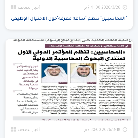
26‏‏/3‏‏/2026 7:41:00 م
أخبار الصحف
"المحاسبين" تنظم "ساعه معرفه"حول الاحتيال الوظيفى
18‏‏/3‏‏/2026 7:30:00 م
أخبار الصحف