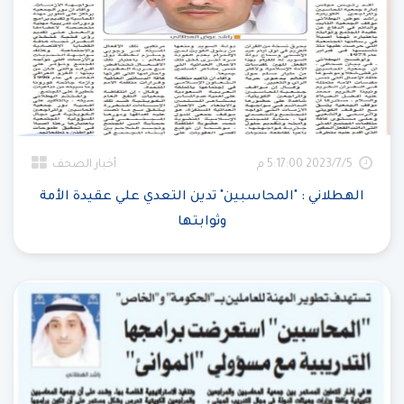
5‏‏/7‏‏/2023 5:17:00 م
أخبار الصحف
الهطلاني : "المحاسبين" تدين التعدي علي عقيدة الأمة
وثوابتها