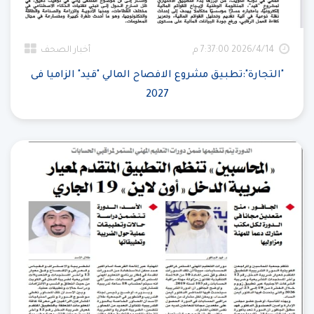
14‏‏/4‏‏/2026 7:37:00 م
أخبار الصحف
"التجارة":تطبيق مشروع الافصاح المالي "قيد" الزاميا فى
2027