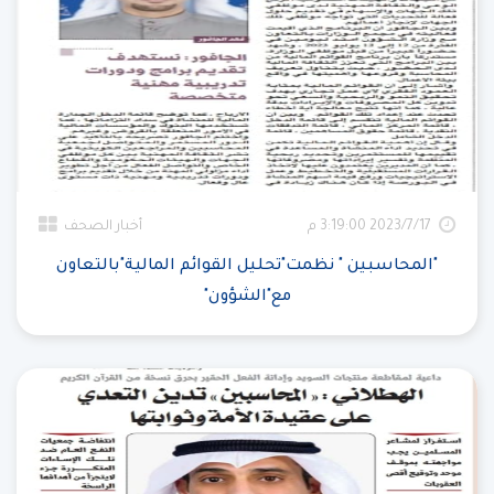
17‏‏/7‏‏/2023 3:19:00 م
أخبار الصحف
"المحاسبين " نظمت"تحليل القوائم المالية"بالتعاون
مع"الشؤون"