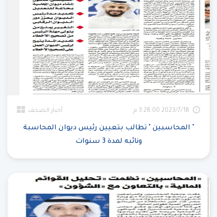
18‏‏/7‏‏/2023 3:28:00 م
أخبار الصحف
" المحاسبين " تطالب بتعيين رئيس ديوان المحاسبة
ونائبه لمدة 3 سنوات