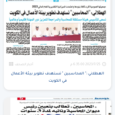
25‏‏/7‏‏/2023 6:35:00 م
أخبار الصحف
الهطلاني :" المحاسبين " تستهدف تطوير بيئة الأعمال
في الكويت