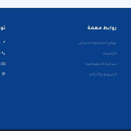
روابط مهمة
تواصل
موقع الجمعية الجغرافي
📍 ميدا
الرئيسية
📞 22001002/3
سياسة الخصوصية
📧 info@kwaaa.org
الشروط والأحكام
💬