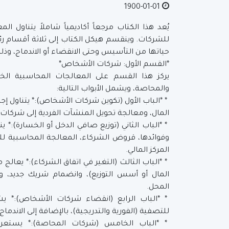
1900-01-01
يُعد هذا الكتاب مرجعاً أكاديمياً شاملاً يتناول ا
للشركات. وينقسم هيكل الكتاب إلى ثلاثة أقسام ر
حياتها من التأسيس وحتى الانقضاء أو الاندماج، وذلك
*القسم الأول: شركات الأشخاص*
يركز هذا القسم على المعالجات المحاسبية ال
والمحاصة، ويشمل الأبواب التالية:
* *الباب الأول (تكوين شركات الأشخاص):* يتناول 
المال، ومعالجة تحويل المنشآت الفردية إلى شركات.
* *الباب الثاني (توزيع صافي الدخل أو الخسارة):*
وفوائدها، قروض الشركاء، المعالجة المحاسبية للت
المركز المالي.
* *الباب الثالث (التغير في اتفاق الشركاء):* يعال
المال أو أسس التوزيع)، وانضمام شريك جديد،
المحل.
* *الباب الرابع (انقضاء شركات الأشخاص):* ي
للتصفية (الفورية والتدريجية)، بالإضافة إلى الاندم
* *الباب الخامس (شركات المحاصة):* يستع