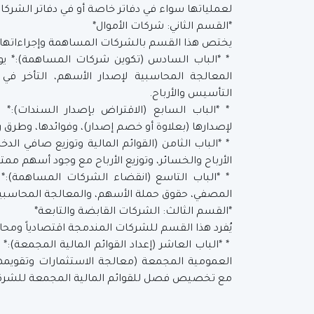
لعملياتها سواء في دفاتر خاصة أو في دفاتر الشركاء
*القسم الثاني: شركات الأموال*
يختص هذا القسم بالشركات المساهمة وإجراءاتها ا
* *الباب السادس (تكوين شركات المساهمة):* يوض
المعالجة المحاسبية لإصدار الأسهم، التأخر 
التأسيس والأرباح.
* *الباب السابع (الاقتراض بإصدار السندات):* ي
لإصدارها (بعلاوة أو خصم إصدار)، وفوائدها، وطرق ر
* *الباب الثامن (القوائم المالية وتوزيع صافي ال
الأرباح والخسائر، وتوزيع الأرباح مع وجود أسهم ممتا
* *الباب التاسع (انقضاء الشركات المساهمة):
المصفي، حقوق حملة الأسهم، والمعالجة المحاسبية 
*القسم الثالث: الشركات القابضة والتابعة*
يُفرد هذا القسم للشركات المندمجة اقتصادياً ومح
* *الباب العاشر (إعداد القوائم المالية المجمعة):
العمومية المجمعة (معالجة الاستثمارات وتقويمها)
مع تخصيص فصل للقوائم المالية المجمعة للشرك