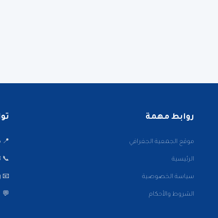
روابط مهمة
تواصل
موقع الجمعية الجغرافي
📍 ميدا
الرئيسية
📞 22001002/3
سياسة الخصوصية
📧 info@kwaaa.org
الشروط والأحكام
💬