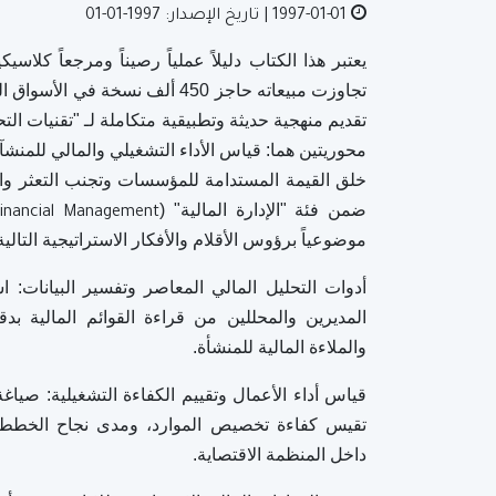
1997-01-01
| تاريخ الإصدار: 1997-01-01
يعتبر هذا الكتاب دليلاً عملياً رصيناً ومرجعاً كلاسي
تجاوزت مبيعاته حاجز 450 ألف نسخ
تقديم منهجية حديثة وتطبيقية متكاملة لـ "تقنيات ا
محوريتين هما: قياس الأداء التشغيلي والمالي للمنشآ
خلق القيمة المستدامة للمؤسسات وتجنب التعثر والمخ
ضمن فئة "الإدارة المالية" (
inancial Management
موضوعياً برؤوس الأقلام والأفكار الاستراتيجية التال
أدوات التحليل المالي المعاصر وتفسير البيانات: ا
المديرين والمحللين من قراءة القوائم المالية بد
والملاءة المالية للمنشأة.
قياس أداء الأعمال وتقييم الكفاءة التشغيلية: صياغ
تقيس كفاءة تخصيص الموارد، ومدى نجاح الخطط ال
داخل المنظمة الاقتصاية.